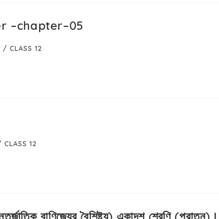
er –chapter–05
y
/
CLASS 12
/
CLASS 12
তর্জাতিক বাণিজ্যের বৈশিষ্ট্য) একাদশ শ্রেণি (পুরাতন)।