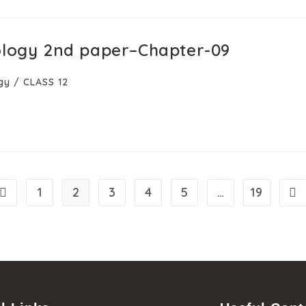
ology 2nd paper–Chapter-09
gy
/
CLASS 12
1
2
3
4
5
…
19